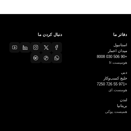
دفاتر ما
دنبال کردن ما
استانبول
میدان اعمار
+90 506 030 8008
هومیست.tr
دبی
خلیج کسب‌وکار
+971 55 726 7250
هومست.ای
لندن
بریتانیا
همیست.یوکی