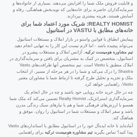
و قابلیت فروش ملک شما را افزایش می‌دهند. بسیاری از خانواده‌ها و
سرمایه‌گذاران حاضرند برای خانه‌هایی که نویدبخش هماهنگی، رفاه و
آسایش هستند، هزینه بیشتری بپردازند.
REALTY HOMIST: شریک مورد اعتماد شما برای
خانه‌های مطابق با VASTU در استانبول
پیمایش انطباق با قوانین واستو در بازار املاک و مستغلات استانبول
می‌تواند پیچیده باشد - اما لازم نیست این کار را به تنهایی انجام دهید.
تیم مشاوره هومیست ترکیه
، آژانس املاک و مستغلات پیشرو در
استانبول، متخصص در کمک به مشتریان برای یافتن و سرمایه‌گذاری در
املاک منطبق با Vastu است. تیم متخصص آنها ظرافت‌های Vastu
Shastra را درک می‌کند و شما را در هر مرحله از مسیر، از انتخاب
ملک و تجزیه و تحلیل طرح گرفته تا ارتباط شما با مشاوران معتبر
Vastu، راهنمایی خواهد کرد.
چه در حال خرید خانه رویایی خود باشید و چه در حال انجام یک
سرمایه‌گذاری استراتژیک، Realty Homist تضمین می‌کند که ملک شما
همسو با ارزش‌های فرهنگی شما و هم با نیازهای سبک زندگی مدرن
باشد و سفر املاک و مستغلات شما در استانبول را روان، موفق و
هماهنگ کند.
آماده‌اید تا خانه ایده‌آل خود را در استانبول مطابق با استانداردهای Vastu
پیدا کنید؟ تماس بگیرید
تیم مشاوره هومیست ترکیه
برای راهنمایی