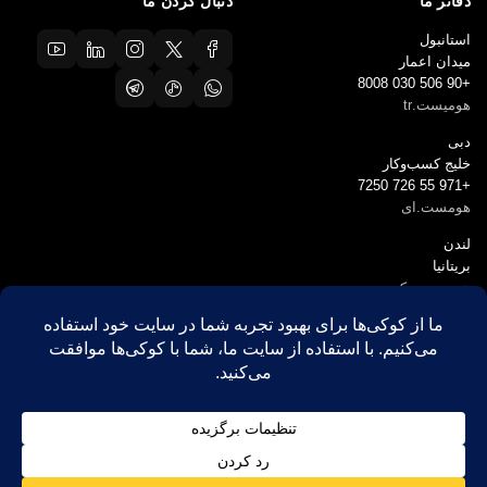
دفاتر ما
دنبال کردن ما
استانبول
میدان اعمار
+90 506 030 8008
هومیست.tr
دبی
خلیج کسب‌وکار
+971 55 726 7250
هومست.ای
لندن
بریتانیا
همیست.یوکی
© ۲۰۲۶ ریلتی هومیست — شرکت املاک جهانی
این سایت توسط reCAPTCHA و گوگل محافظت می‌شود.
سیاست حفظ حریم خصوصی
و