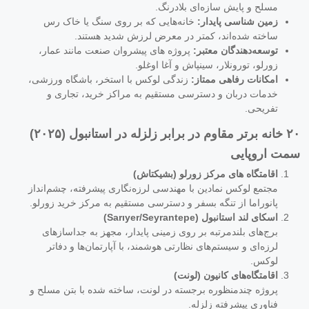
مسلح و پایش سازه‌ای بلادرنگ.
زمین شناسی پایدار:
خانه‌هایی که بر روی سنگ یا خاک رس
ساخته شده‌اند، کمتر در معرض لرزش شدید هستند.
توسعه‌دهندگان معتبر:
پروژه های پیشروان صنعت مانند عمار،
زورلو، تورونلار، سینپاش و آغا اوغلو.
امکانات رفاهی ممتاز:
زندگی لوکس با استخر، باشگاه ورزشی،
خدمات دربان و دسترسی مستقیم به مراکز خرید، تجاری و
تفریحی.
۲۰ خانه برتر مقاوم در برابر زلزله در استانبول (۲۰۲۵)
سمت اروپایی
اقامتگاه های مرکز زورلو (بشیکتاش)
مجتمع لوکس نمادین با مهندسی لرزه‌نگاری پیشرفته، چشم‌انداز
پانوراما از تنگه بسفر و دسترسی مستقیم به مرکز خرید زورلو.
اسکای لند استانبول (Sarıyer/Seyrantepe)
برج‌های بلندمرتبه بر روی زمینی پایدار، مجهز به جداسازهای
لرزه‌ای و سیستم‌های نظارتی هوشمند، با آپارتمان‌ها و دفاتر
لوکس.
اقامتگاه‌های کانیون (لونت)
پروژه چندمنظوره برجسته در لونت، ساخته شده با بتن مسلح و
فناوری پیشرفته زلزله.