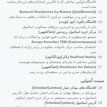
اقامتگاه لوکس ساحلی که با بالاترین استانداردهای لرزه‌ای ساخته
شده است.
Bomonti Residences by Rotana (Şişli/Bomonti)
مدرن، امن و در موقعیت مرکزی با امکانات رفاهی به سبک هتل.
اقامتگاه یاقوت کبود (لونت)
یکی از بلندترین و امن‌ترین برج‌های مسکونی استانبول.
مرکز خرید استانبول رزیدنس (باشاکشهیر)
مجتمع چندمنظوره با رعایت دقیق قوانین و امکانات درجه یک.
Avrupa Konutları TEM (Gaziosmanpaşa)
جامعه‌ای مناسب برای خانواده، مقاوم در برابر زلزله با فضاهای
سبز.
SeaPearl Ataköy (باکرکوی/آتاکوی)
لوکس ساحلی با سازه‌ای مستحکم و سیستم‌های هوشمند.
Residence Inn Deluxia (باشاکشهیر)
آپارتمان‌های مدرن و امن در منطقه‌ای رو به رشد.
سمت آسیایی
اقامتگاه های میدان عمار (Üsküdar/Çamlıca)
پروژه‌ای در سطح جهانی از شرکت اعمار، شامل هتل «آدرس
استانبول» و دسترسی مستقیم به مرکز خرید اعمار اسکوئر.
آدرس استانبول (Üsküdar/Çamlıca)