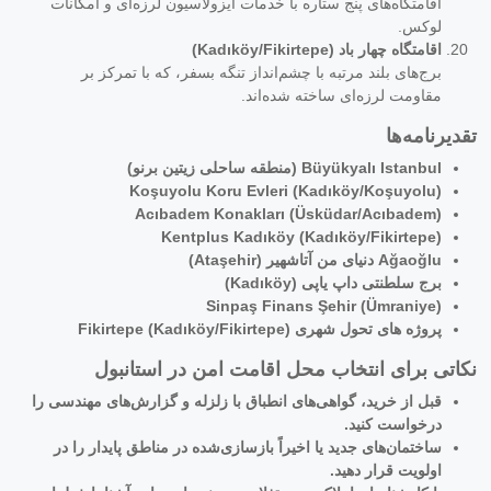
اقامتگاه‌های پنج ستاره با خدمات ایزولاسیون لرزه‌ای و امکانات
لوکس.
اقامتگاه چهار باد (Kadıköy/Fikirtepe)
برج‌های بلند مرتبه با چشم‌انداز تنگه بسفر، که با تمرکز بر
مقاومت لرزه‌ای ساخته شده‌اند.
تقدیرنامه‌ها
Büyükyalı Istanbul (منطقه ساحلی زیتین برنو)
Koşuyolu Koru Evleri (Kadıköy/Koşuyolu)
Acıbadem Konakları (Üsküdar/Acıbadem)
Kentplus Kadıköy (Kadıköy/Fikirtepe)
Ağaoğlu دنیای من آتاشهیر (Ataşehir)
برج سلطنتی داپ یاپی (Kadıköy)
Sinpaş Finans Şehir (Ümraniye)
پروژه های تحول شهری Fikirtepe (Kadıköy/Fikirtepe)
نکاتی برای انتخاب محل اقامت امن در استانبول
قبل از خرید، گواهی‌های انطباق با زلزله و گزارش‌های مهندسی را
درخواست کنید.
ساختمان‌های جدید یا اخیراً بازسازی‌شده در مناطق پایدار را در
اولویت قرار دهید.