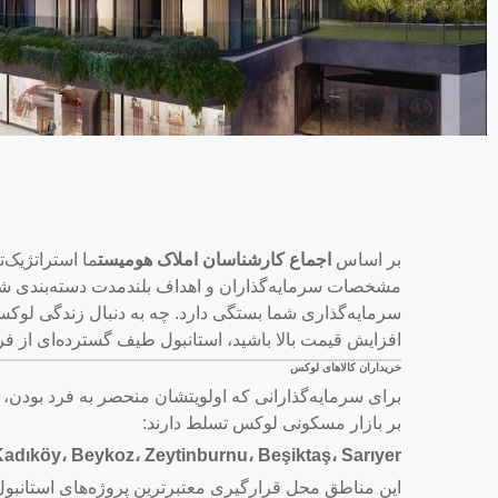
بر اساس
اجماع کارشناسان املاک هومیست
مشخصات سرمایه‌گذاران و اهداف بلندمدت دسته‌بندی شده‌ا
سرمایه‌گذاری شما بستگی دارد. چه به دنبال زندگی لوکس در
افزایش قیمت بالا باشید، استانبول طیف گسترده‌ای از فرص
خریداران کالاهای لوکس
برای سرمایه‌گذارانی که اولویتشان منحصر به فرد بودن
بر بازار مسکونی لوکس تسلط دارند:
küdar، Kadıköy، Beykoz، Zeytinburnu، Beşiktaş، Sarıyer
این مناطق محل قرارگیری معتبرترین پروژه‌های استانبول ه